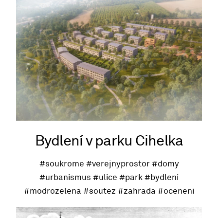
Bydlení v parku Cihelka
#soukrome
#verejnyprostor
#domy
#urbanismus
#ulice
#park
#bydleni
#modrozelena
#soutez
#zahrada
#oceneni