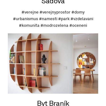
Sadová
#verejne
#verejnyprostor
#domy
#urbanismus
#namesti
#park
#vzdelavani
#komunita
#modrozelena
#oceneni
Byt Braník