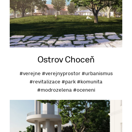
Ostrov Choceň
#verejne
#verejnyprostor
#urbanismus
#revitalizace
#park
#komunita
#modrozelena
#oceneni