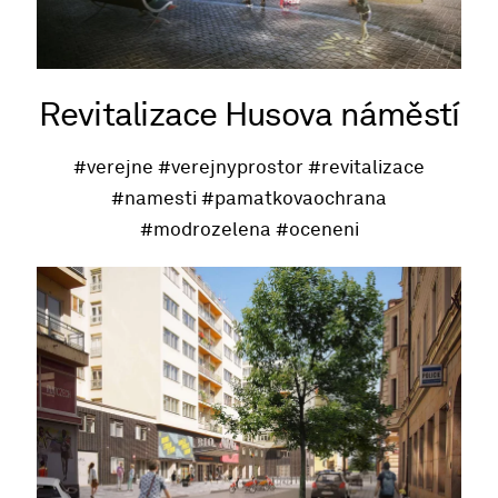
Revitalizace Husova náměstí
#verejne
#verejnyprostor
#revitalizace
#namesti
#pamatkovaochrana
#modrozelena
#oceneni