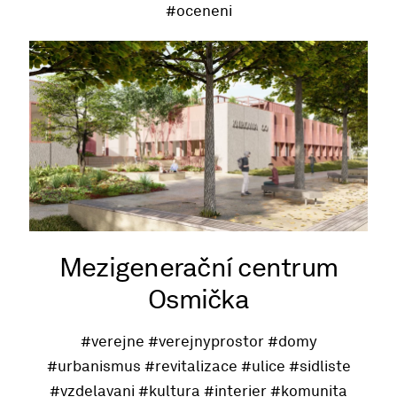
#oceneni
Mezigenerační centrum
Osmička
#verejne
#verejnyprostor
#domy
#urbanismus
#revitalizace
#ulice
#sidliste
#vzdelavani
#kultura
#interier
#komunita