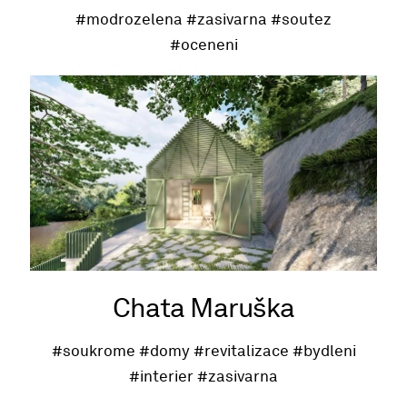
#modrozelena
#zasivarna
#soutez
#oceneni
Chata Maruška
#soukrome
#domy
#revitalizace
#bydleni
#interier
#zasivarna