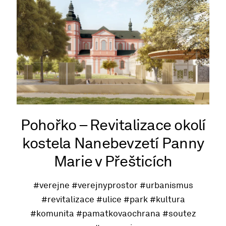
Pohořko – Revitalizace okolí
kostela Nanebevzetí Panny
Marie v Přešticích
#verejne
#verejnyprostor
#urbanismus
#revitalizace
#ulice
#park
#kultura
#komunita
#pamatkovaochrana
#soutez