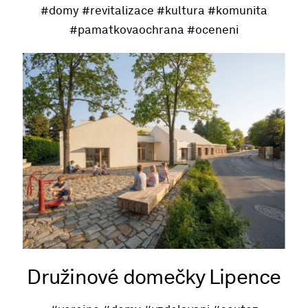
#domy
#revitalizace
#kultura
#komunita
#pamatkovaochrana
#oceneni
Družinové domečky Lipence