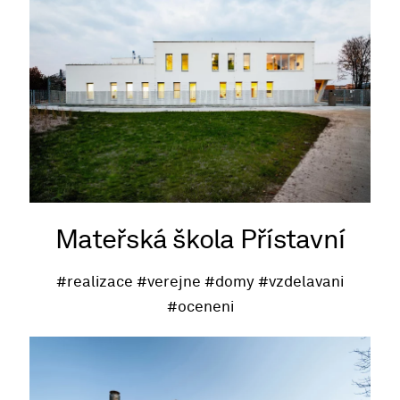
Mateřská škola Přístavní
#realizace
#verejne
#domy
#vzdelavani
#oceneni