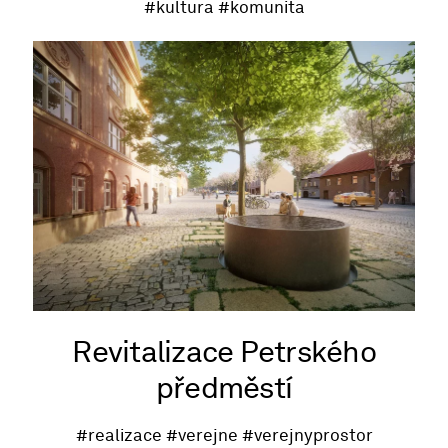
#kultura
#komunita
Revitalizace Petrského
předměstí
#realizace
#verejne
#verejnyprostor