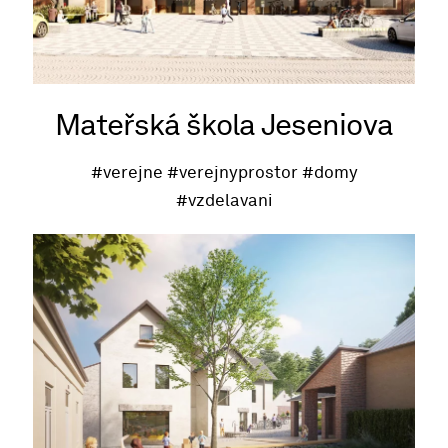
Mateřská škola Jeseniova
#verejne
#verejnyprostor
#domy
#vzdelavani