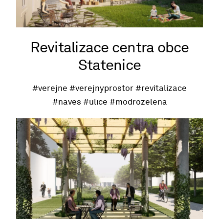
Revitalizace centra obce
Statenice
#verejne
#verejnyprostor
#revitalizace
#naves
#ulice
#modrozelena