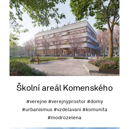
Školní areál Komenského
#verejne
#verejnyprostor
#domy
#urbanismus
#vzdelavani
#komunita
#modrozelena