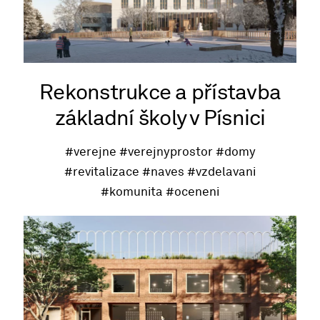
Rekonstrukce a přístavba
základní školy v Písnici
#verejne
#verejnyprostor
#domy
#revitalizace
#naves
#vzdelavani
#komunita
#oceneni