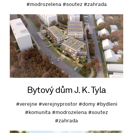
#modrozelena
#soutez
#zahrada
Bytový dům J. K. Tyla
#verejne
#verejnyprostor
#domy
#bydleni
#komunita
#modrozelena
#soutez
#zahrada