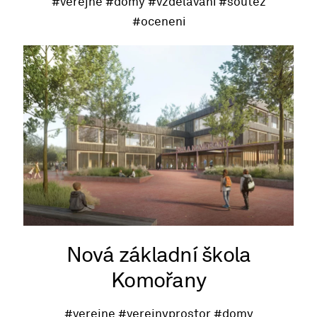
#verejne
#domy
#vzdelavani
#soutez
#oceneni
Nová základní škola
Komořany
#verejne
#verejnyprostor
#domy