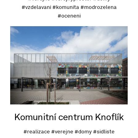
#vzdelavani
#komunita
#modrozelena
#oceneni
Komunitní centrum Knoflík
#realizace
#verejne
#domy
#sidliste