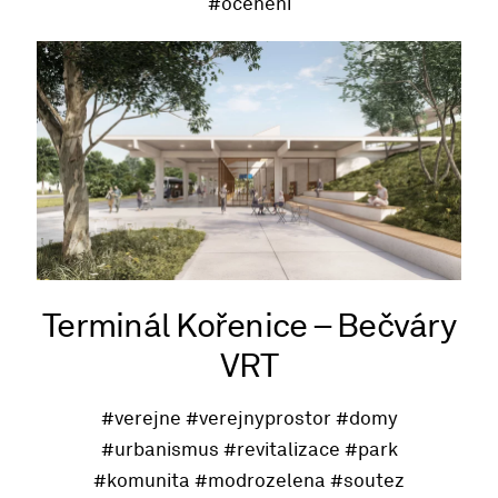
#oceneni
Terminál Kořenice – Bečváry
VRT
#verejne
#verejnyprostor
#domy
#urbanismus
#revitalizace
#park
#komunita
#modrozelena
#soutez