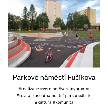
Parkové náměstí Fučíkova
#realizace
#verejne
#verejnyprostor
#revitalizace
#namesti
#park
#sidliste
#kultura
#komunita