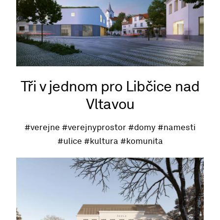
Tři v jednom pro Libčice nad
Vltavou
#verejne
#verejnyprostor
#domy
#namesti
#ulice
#kultura
#komunita