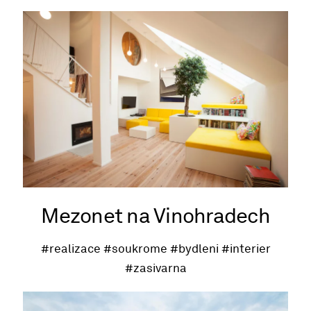
Mezonet na Vinohradech
#realizace
#soukrome
#bydleni
#interier
#zasivarna