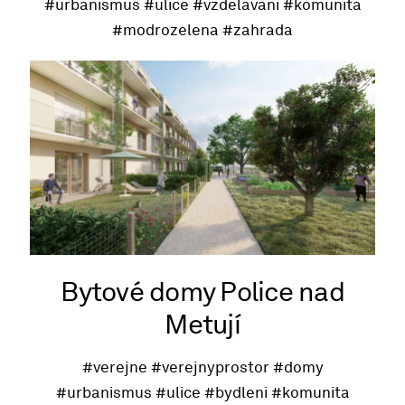
#urbanismus
#ulice
#vzdelavani
#komunita
#modrozelena
#zahrada
Bytové domy Police nad
Metují
#verejne
#verejnyprostor
#domy
#urbanismus
#ulice
#bydleni
#komunita