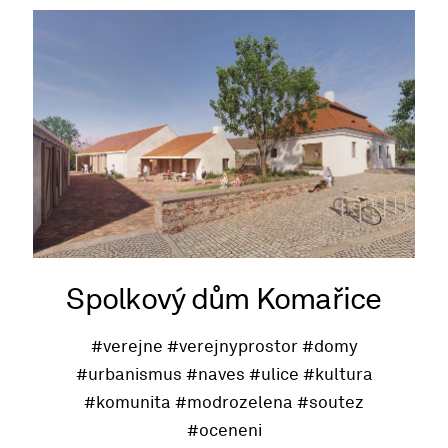
Spolkový dům Komařice
#verejne
#verejnyprostor
#domy
#urbanismus
#naves
#ulice
#kultura
#komunita
#modrozelena
#soutez
#oceneni