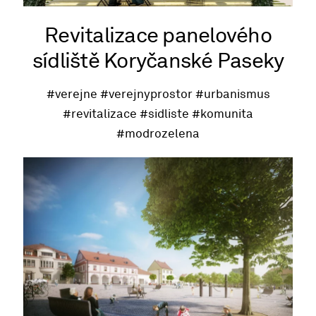
Revitalizace panelového
sídliště Koryčanské Paseky
#verejne
#verejnyprostor
#urbanismus
#revitalizace
#sidliste
#komunita
#modrozelena