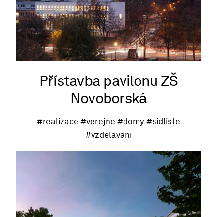
Přístavba pavilonu ZŠ
Novoborská
#realizace
#verejne
#domy
#sidliste
#vzdelavani