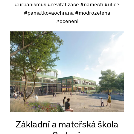
#urbanismus
#revitalizace
#namesti
#ulice
#pamatkovaochrana
#modrozelena
#oceneni
Základní a mateřská škola