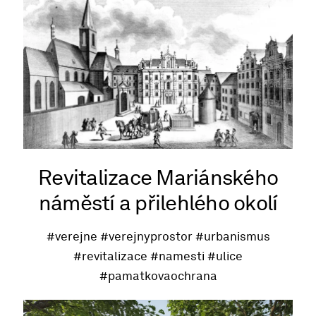
Revitalizace Mariánského
náměstí a přilehlého okolí
#verejne
#verejnyprostor
#urbanismus
#revitalizace
#namesti
#ulice
#pamatkovaochrana