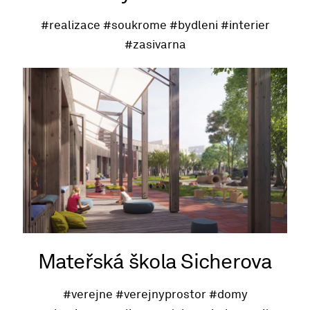
#realizace
#soukrome
#bydleni
#interier
#zasivarna
Mateřská škola Sicherova
#verejne
#verejnyprostor
#domy