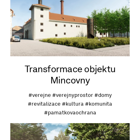
Transformace objektu
Mincovny
#verejne
#verejnyprostor
#domy
#revitalizace
#kultura
#komunita
#pamatkovaochrana