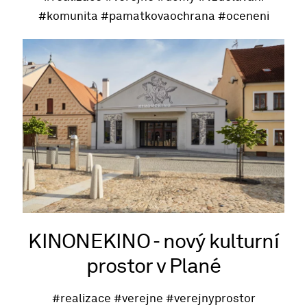
#komunita
#pamatkovaochrana
#oceneni
KINONEKINO - nový kulturní
prostor v Plané
#realizace
#verejne
#verejnyprostor