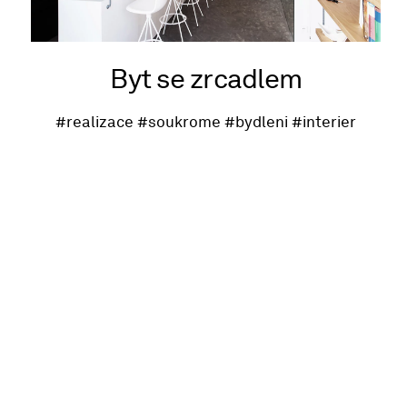
Byt se zrcadlem
#realizace
#soukrome
#bydleni
#interier