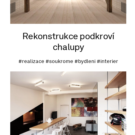
Rekonstrukce podkroví
chalupy
#realizace
#soukrome
#bydleni
#interier