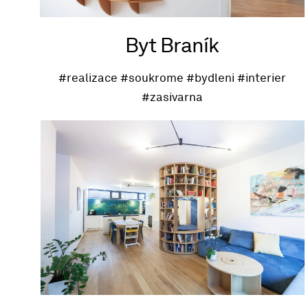
Byt Braník
#realizace
#soukrome
#bydleni
#interier
#zasivarna