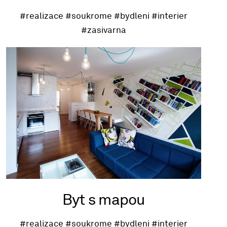
#realizace
#soukrome
#bydleni
#interier
#zasivarna
Byt s mapou
#realizace
#soukrome
#bydleni
#interier