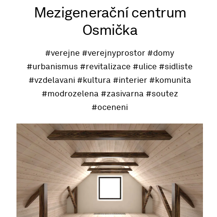
Mezigenerační centrum
Osmička
#verejne
#verejnyprostor
#domy
#urbanismus
#revitalizace
#ulice
#sidliste
#vzdelavani
#kultura
#interier
#komunita
#modrozelena
#zasivarna
#soutez
#oceneni