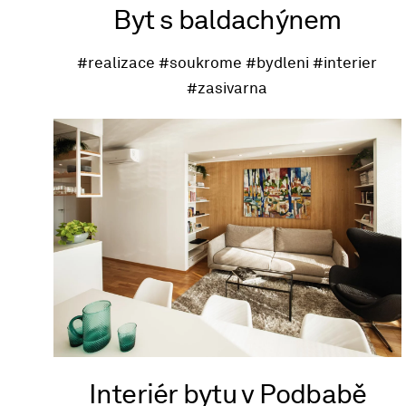
Byt s baldachýnem
#realizace
#soukrome
#bydleni
#interier
#zasivarna
Interiér bytu v Podbabě