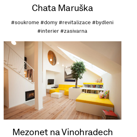
Chata Maruška
#soukrome
#domy
#revitalizace
#bydleni
#interier
#zasivarna
Mezonet na Vinohradech