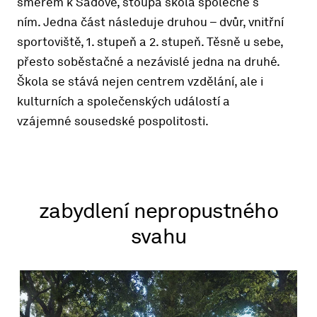
směrem k Sadové, stoupá škola společně s
ním. Jedna část následuje druhou – dvůr, vnitřní
sportoviště, 1. stupeň a 2. stupeň. Těsně u sebe,
přesto soběstačné a nezávislé jedna na druhé.
Škola se stává nejen centrem vzdělání, ale i
kulturních a společenských událostí a
vzájemné sousedské pospolitosti.
zabydlení nepropustného
svahu