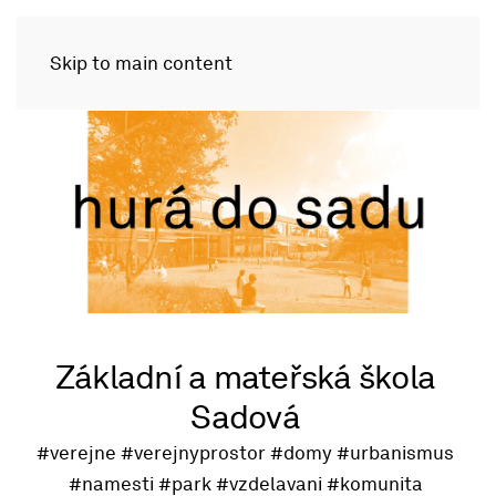
Skip to main content
Základní a mateřská škola
Sadová
#verejne
#verejnyprostor
#domy
#urbanismus
#namesti
#park
#vzdelavani
#komunita