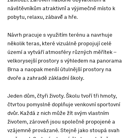
návštěvníkům atraktivní́ a výjimečné́ místo k
pobytu, relaxu, zábavě̌ a hře.
Návrh pracuje s využitím terénu a navrhuje
několik teras, které vizuálně propojují celé
území a vytváří atmosféry různých měřítek –
velkorysejší prostory s výhledem na panorama
Brna a naopak menší útulnější prostory na
dvoře a zahradě základní školy.
Jeden dům, čtyři životy. Školu tvoří tři hmoty,
čtvrtou pomyslně doplňuje venkovní sportovní
dvůr. Každá z nich může žít svým vlastním
životem, zároveň jsou společně propojené a
vzájemně provázané. Stejně jako stoupá svah