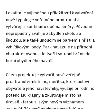
Lokalita je výjimečnou příležitostí k vytvoření
nové typologie veřejného prostranství,
vytvářející kontinuitu oběma směry. Původně
nepropustný svah je zabydlen školou a
školkou, ale také linoucím se parkem s hřišti a
vyhlídkovými body. Park navazuje na přírodní
charakter svahu, ale tvoří i vstupní bránu do
horní obydleného návrší.
Cílem projektu je vytvořit nové veřejné́
prostranství́ místního, měřítka, které osloví
obyvatele jeho návštěvníky, využije přírodního
potenciálu krajiny a zkultivuje místo na
úroveň̌,kterou si svým novým významem
zaslouží́. Zároveň̌ nabídne obyvatelům a