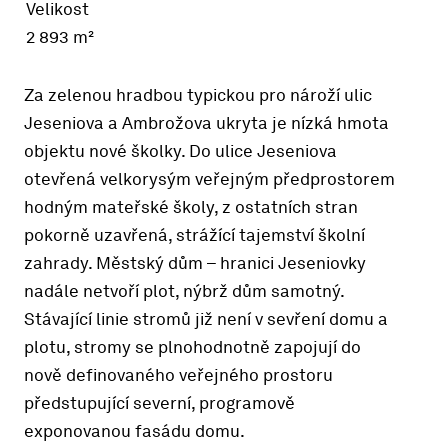
Velikost
2 893 m²
Za zelenou hradbou typickou pro nároží ulic
Jeseniova a Ambrožova ukryta je nízká hmota
objektu nové školky. Do ulice Jeseniova
otevřená velkorysým veřejným předprostorem
hodným mateřské školy, z ostatních stran
pokorně uzavřená, strážící tajemství školní
zahrady. Městský dům – hranici Jeseniovky
nadále netvoří plot, nýbrž dům samotný.
Stávající linie stromů již není v sevření domu a
plotu, stromy se plnohodnotně zapojují do
nově definovaného veřejného prostoru
předstupující severní, programově
exponovanou fasádu domu.