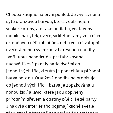
Chodba zaujme na první pohled. Je zvýrazněna
sytě oranžovou barvou, která zdobí nejen
veškeré stěny, ale také podlahu, vestavěný i
mobilní nábytek, dveře, viditelné rámy vnitřních
skleněných dělících příček nebo vnitřní vstupní
dveře. Jedinou výjimkou v barevnosti chodby
tvoří tubus schodiště a prefabrikované
nadsvětlíkové panely nade dveřmi do
jednotlivých tříd, kterým je ponechána přírodní
barva betonu. Oranžová chodba se propisuje
do jednotlivých tříd – barva je zopakována u
nohou židlí a lavic, které jsou doplněny
přírodním dřevem a odstíny bílé či šedé barvy.
Jinak však interiér tříd pojímají klidné světlé