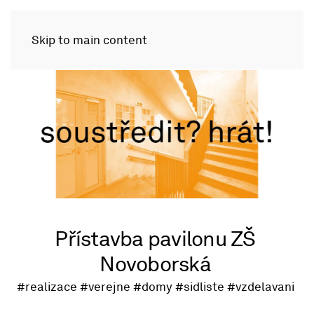
Skip to main content
Přístavba pavilonu ZŠ
Novoborská
#realizace
#verejne
#domy
#sidliste
#vzdelavani