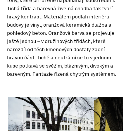
tóny, které přirozeně napomáhají soustředění.
Tichá třída a barevná živelná chodba tak tvoří
hravý kontrast. Materiálem podlah interiéru
budovy je vinyl, oranžová keramická dlažba a
pohledový beton. Oranžová barva se projevuje
ještě jednou – v družinových třídách, které
narozdíl od těch kmenových dostaly zadní
hravou část. Tiché a neutrální se tu v jednom
kuse potkává se svěžím, bláznivým, divokým a
barevným. Fantazie řízená chytrým systémem.