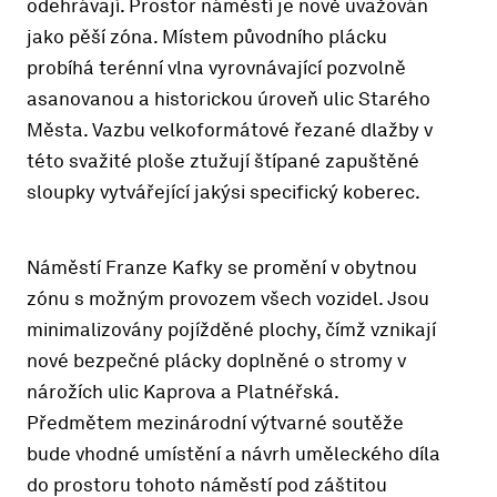
odehrávají. Prostor náměstí je nově uvažován
jako pěší zóna. Místem původního plácku
probíhá terénní vlna vyrovnávající pozvolně
asanovanou a historickou úroveň ulic Starého
Města. Vazbu velkoformátové řezané dlažby v
této svažité ploše ztužují štípané zapuštěné
sloupky vytvářející jakýsi specifický koberec.
Náměstí Franze Kafky se promění v obytnou
zónu s možným provozem všech vozidel. Jsou
minimalizovány pojížděné plochy, čímž vznikají
nové bezpečné plácky doplněné o stromy v
nárožích ulic Kaprova a Platnéřská.
Předmětem mezinárodní výtvarné soutěže
bude vhodné umístění a návrh uměleckého díla
do prostoru tohoto náměstí pod záštitou