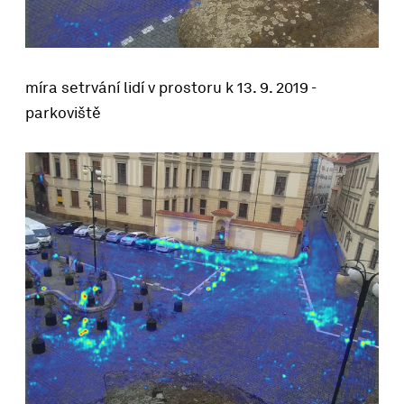
míra setrvání lidí v prostoru k 13. 9. 2019 -
parkoviště