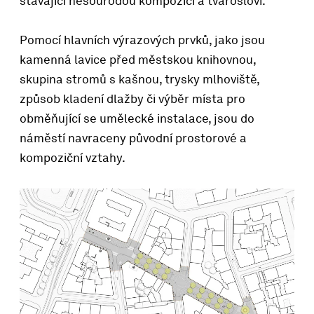
stávající nesourodou kompozici a tvarosloví.
Pomocí hlavních výrazových prvků, jako jsou
kamenná lavice před městskou knihovnou,
skupina stromů s kašnou, trysky mlhoviště,
způsob kladení dlažby či výběr místa pro
obměňující se umělecké instalace, jsou do
náměstí navraceny původní prostorové a
kompoziční vztahy.